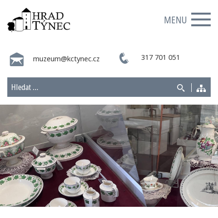
MENU
317 701 051
muzeum@kctynec.cz