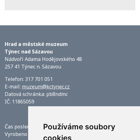
Hrad a městské muzeum
Týnec nad Sázavou
Nádvoří Adama Hodějovského 48
257 41 Týnec n. Sázavou
Telefon: 317 701 051
E-mail:
muzeum@kctynec.cz
Datová schránka: pb8ndmc
IČ: 11865059
Používáme soubory
Čas poslední aktualizace: 6. 8. 2026 20:50
Vyrobeno v
Origine
cookies