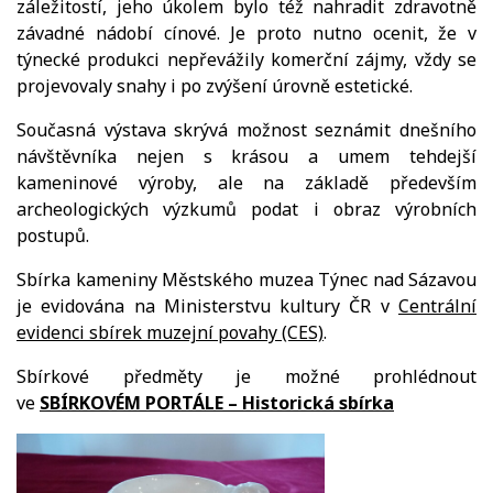
záležitostí, jeho úkolem bylo též nahradit zdravotně
závadné nádobí cínové. Je proto nutno ocenit, že v
týnecké produkci nepřevážily komerční zájmy, vždy se
projevovaly snahy i po zvýšení úrovně estetické.
Současná výstava skrývá možnost seznámit dnešního
návštěvníka nejen s krásou a umem tehdejší
kameninové výroby, ale na základě především
archeologických výzkumů podat i obraz výrobních
postupů.
Sbírka kameniny Městského muzea Týnec nad Sázavou
je evidována na Ministerstvu kultury ČR v
Centrální
evidenci sbírek muzejní povahy (CES)
.
Sbírkové předměty je možné prohlédnout
ve
SBÍRKOVÉM PORTÁLE – Historická sbírka