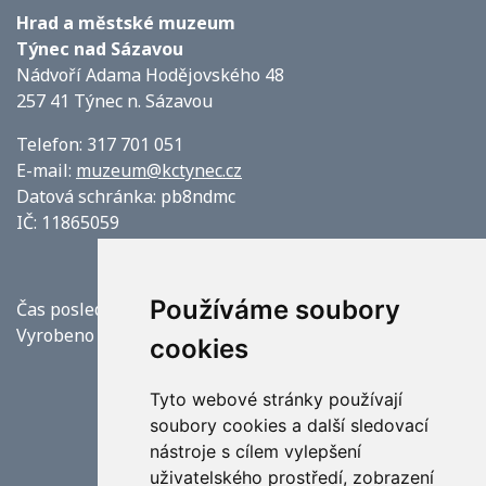
Hrad a městské muzeum
Týnec nad Sázavou
Nádvoří Adama Hodějovského 48
257 41 Týnec n. Sázavou
Telefon: 317 701 051
E-mail:
muzeum@kctynec.cz
Datová schránka: pb8ndmc
IČ: 11865059
Používáme soubory
Čas poslední aktualizace: 6. 8. 2026 19:50
Vyrobeno v
Origine
cookies
Tyto webové stránky používají
soubory cookies a další sledovací
nástroje s cílem vylepšení
uživatelského prostředí, zobrazení