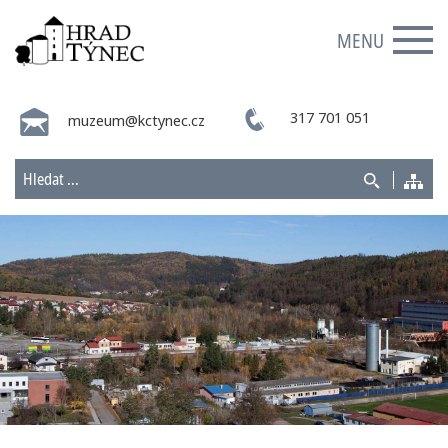
MENU
317 701 051
muzeum@kctynec.cz