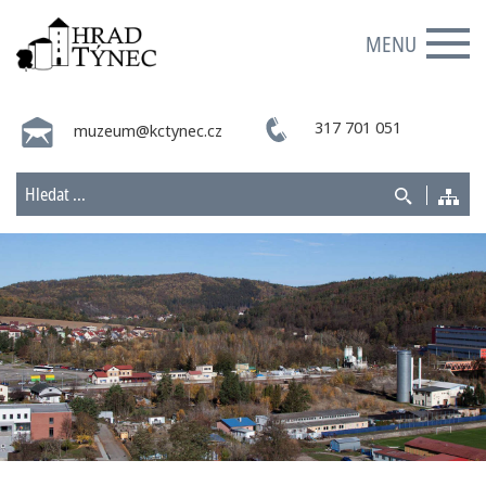
MENU
317 701 051
muzeum@kctynec.cz