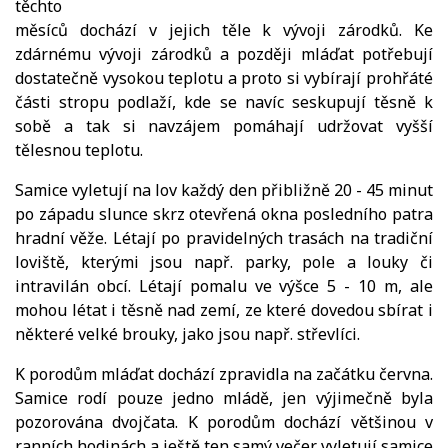
těchto
měsíců dochází v jejich těle k vývoji zárodků. Ke
zdárnému vývoji zárodků a později mláďat potřebují
dostatečně vysokou teplotu a proto si vybírají prohřáté
části stropu podlaží, kde se navíc seskupují těsně k
sobě a tak si navzájem pomáhají udržovat vyšší
tělesnou teplotu.
Samice vyletují na lov každý den přibližně 20 - 45 minut
po západu slunce skrz otevřená okna posledního patra
hradní věže. Létají po pravidelných trasách na tradiční
loviště, kterými jsou např. parky, pole a louky či
intravilán obcí. Létají pomalu ve výšce 5 - 10 m, ale
mohou létat i těsně nad zemí, ze které dovedou sbírat i
některé velké brouky, jako jsou např. střevlíci.
K porodům mláďat dochází zpravidla na začátku června.
Samice rodí pouze jedno mládě, jen výjimečně byla
pozorována dvojčata. K porodům dochází většinou v
ranních hodinách a ještě ten samý večer vyletují samice