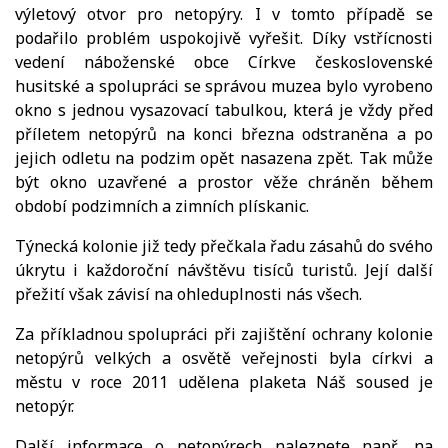
výletový otvor pro netopýry. I v tomto případě se
podařilo problém uspokojivě vyřešit. Díky vstřícnosti
vedení náboženské obce Církve československé
husitské a spolupráci se správou muzea bylo vyrobeno
okno s jednou vysazovací tabulkou, která je vždy před
příletem netopýrů na konci března odstraněna a po
jejich odletu na podzim opět nasazena zpět. Tak může
být okno uzavřené a prostor věže chráněn během
období podzimních a zimních plískanic.
Týnecká kolonie již tedy přečkala řadu zásahů do svého
úkrytu i každoroční návštěvu tisíců turistů. Její další
přežití však závisí na ohleduplnosti nás všech.
Za příkladnou spolupráci při zajištění ochrany kolonie
netopýrů velkých a osvětě veřejnosti byla církvi a
městu v roce 2011 udělena plaketa Náš soused je
netopýr.
Další informace o netopýrech naleznete např. na