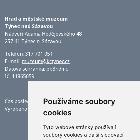
Hrad a městské muzeum
Týnec nad Sázavou
Nádvoří Adama Hodějovského 48
257 41 Týnec n. Sázavou
Telefon: 317 701 051
E-mail:
muzeum@kctynec.cz
Datová schránka: pb8ndmc
IČ: 11865059
Používáme soubory
Čas poslední aktualizace: 9. 8. 2026 10:50
Vyrobeno v
Origine
cookies
Tyto webové stránky používají
soubory cookies a další sledovací