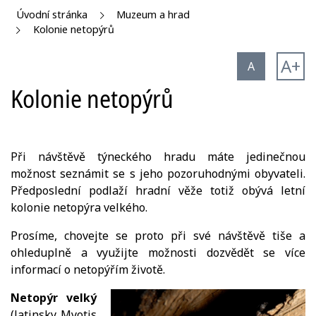
Úvodní stránka
Muzeum a hrad
Kolonie netopýrů
A+
A
Kolonie netopýrů
Při návštěvě týneckého hradu máte jedinečnou
možnost seznámit se s jeho pozoruhodnými obyvateli.
Předposlední podlaží hradní věže totiž obývá letní
kolonie netopýra velkého.
Prosíme, chovejte se proto při své návštěvě tiše a
ohleduplně a využijte možnosti dozvědět se více
informací o netopýřím životě.
Netopýr velký
(latinsky Myotis