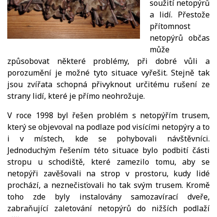
soužití netopýrů
a lidí. Přestože
přítomnost
netopýrů občas
může
způsobovat některé problémy, při dobré vůli a
porozumění je možné tyto situace vyřešit. Stejně tak
jsou zvířata schopná přivyknout určitému rušení ze
strany lidí, které je přímo neohrožuje.
V roce 1998 byl řešen problém s netopýřím trusem,
který se objevoval na podlaze pod visícími netopýry a to
i v místech, kde se pohybovali návštěvníci.
Jednoduchým řešením této situace bylo podbití části
stropu u schodiště, které zamezilo tomu, aby se
netopýři zavěšovali na strop v prostoru, kudy lidé
prochází, a neznečisťovali ho tak svým trusem. Kromě
toho zde byly instalovány samozavírací dveře,
zabraňující zaletování netopýrů do nižších podlaží