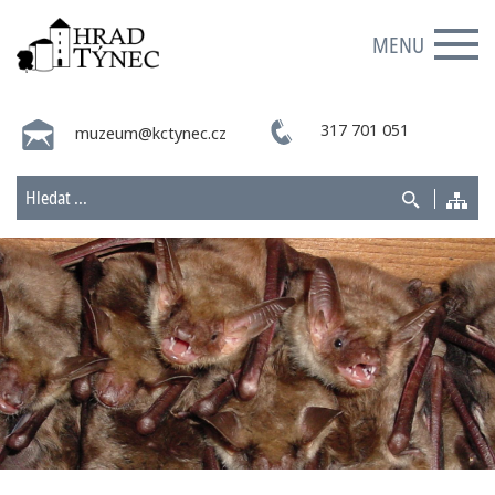
MENU
317 701 051
muzeum@kctynec.cz