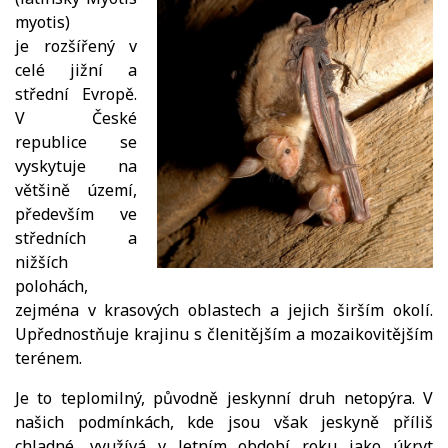
myotis)
je rozšířený v
celé jižní a
střední Evropě.
V České
republice se
vyskytuje na
většině území,
především ve
středních a
nižších
polohách,
zejména v krasových oblastech a jejich širším okolí.
Upřednostňuje krajinu s členitějším a mozaikovitějším
terénem.
Je to teplomilný, původně jeskynní druh netopýra. V
našich podmínkách, kde jsou však jeskyně příliš
chladné, využívá v letním období roku jako úkryt