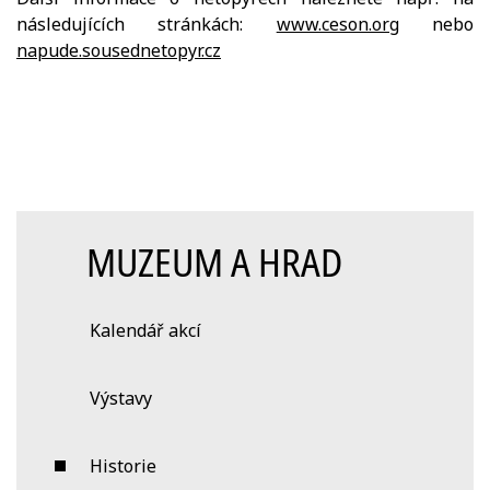
následujících stránkách:
www.ceson.org
nebo
napude.sousednetopyr.cz
MUZEUM A HRAD
Kalendář akcí
Výstavy
Historie