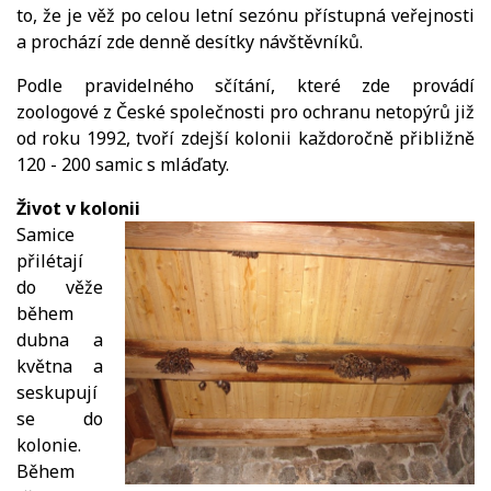
to, že je věž po celou letní sezónu přístupná veřejnosti
a prochází zde denně desítky návštěvníků.
Podle pravidelného sčítání, které zde provádí
zoologové z České společnosti pro ochranu netopýrů již
od roku 1992, tvoří zdejší kolonii každoročně přibližně
120 - 200 samic s mláďaty.
Život v kolonii
Samice
přilétají
do věže
během
dubna a
května a
seskupují
se do
kolonie.
Během