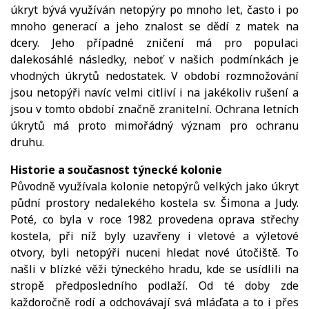
úkryt bývá využíván netopýry po mnoho let, často i po
mnoho generací a jeho znalost se dědí z matek na
dcery. Jeho případné zničení má pro populaci
dalekosáhlé následky, neboť v našich podmínkách je
vhodných úkrytů nedostatek. V období rozmnožování
jsou netopýři navíc velmi citliví i na jakékoliv rušení a
jsou v tomto období značně zranitelní. Ochrana letních
úkrytů má proto mimořádný význam pro ochranu
druhu.
Historie a současnost týnecké kolonie
Původně využívala kolonie netopýrů velkých jako úkryt
půdní prostory nedalekého kostela sv. Šimona a Judy.
Poté, co byla v roce 1982 provedena oprava střechy
kostela, při níž byly uzavřeny i vletové a výletové
otvory, byli netopýři nuceni hledat nové útočiště. To
našli v blízké věži týneckého hradu, kde se usídlili na
stropě předposledního podlaží. Od té doby zde
každoročně rodí a odchovávají svá mláďata a to i přes