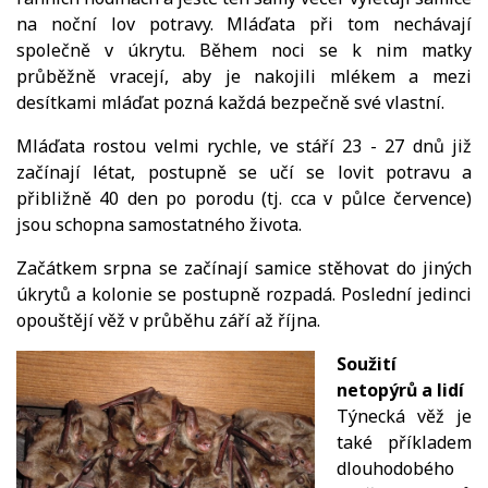
na noční lov potravy. Mláďata při tom nechávají
společně v úkrytu. Během noci se k nim matky
průběžně vracejí, aby je nakojili mlékem a mezi
desítkami mláďat pozná každá bezpečně své vlastní.
Mláďata rostou velmi rychle, ve stáří 23 - 27 dnů již
začínají létat, postupně se učí se lovit potravu a
přibližně 40 den po porodu (tj. cca v půlce července)
jsou schopna samostatného života.
Začátkem srpna se začínají samice stěhovat do jiných
úkrytů a kolonie se postupně rozpadá. Poslední jedinci
opouštějí věž v průběhu září až října.
Soužití
netopýrů a lidí
Týnecká věž je
také příkladem
dlouhodobého