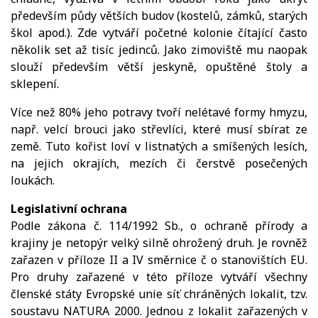
především půdy větších budov (kostelů, zámků, starých
škol apod.). Zde vytváří početné kolonie čítající často
několik set až tisíc jedinců. Jako zimoviště mu naopak
slouží především větší jeskyně, opuštěné štoly a
sklepení.
Více než 80% jeho potravy tvoří nelétavé formy hmyzu,
např. velcí brouci jako střevlíci, které musí sbírat ze
země. Tuto kořist loví v listnatých a smíšených lesích,
na jejich okrajích, mezích či čerstvě posečených
loukách.
Legislativní ochrana
Podle zákona č. 114/1992 Sb., o ochraně přírody a
krajiny je netopýr velký silně ohrožený druh. Je rovněž
zařazen v příloze II a IV směrnice č o stanovištích EU.
Pro druhy zařazené v této příloze vytváří všechny
členské státy Evropské unie síť chráněných lokalit, tzv.
soustavu NATURA 2000. Jednou z lokalit zařazených v