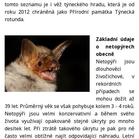
tomto seznamu je i věž týneckého hradu, která je od
roku 2012 chráněná jako Přírodní památka Týnecká
rotunda.
Základní údaje
o netopýrech
obecně
Netopýři jsou
dlouhověcí
živočichové, v
rekordních
případech se
mohou dožít až
39 let. Průměrný věk se však pohybuje kolem 3 - 4 roků.
Netopýři jsou velmi konzervativní a během svého
života využívají opakovaně stejné úkryty po mnoho
desítek let. Při ztrátě takového úkrytu je pak pro ně
často velmi obtížné najít odpovídající náhradu. Letní