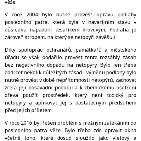
věže.
V roce 2004 bylo nutné provést opravu podlahy
posledního patra, která byla v havarijním stavu v
důsledku napadení tesaříkem krovovým. Podlaha je
zároveň stropem, na který se netopýři zavěšují.
Díky spolupráci ochranářů, památkářů a městského
úřadu se však podařilo provést tento rozsáhlý zásah
bez negativního dopadu na netopýry. Bylo jen třeba
dodržet několik důležitých zásad - výměnu podlahy bylo
nutné provést v době nepřítomnosti netopýrů, zachovat
zcela její dosavadní podobu a k chemickému ošetření
dřeva použít prostředek, který není toxický pro
netopýry a aplikovat jej s dostatečným předstihem
před jejich příletem.
V roce 2016 byl řešen problém s možným zatékáním do
posledního patra věže. Bylo třeba zde opravit okna
včetně toho, které dosud sloužilo jako vletový a