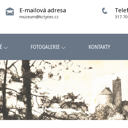
E-mailová adresa
Tele
muzeum@kctynec.cz
317 70
É
FOTOGALERIE
KONTAKTY