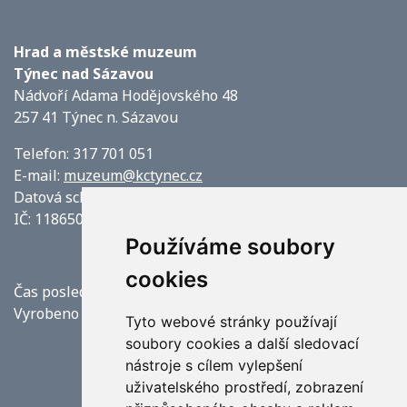
Hrad a městské muzeum
Týnec nad Sázavou
Nádvoří Adama Hodějovského 48
257 41 Týnec n. Sázavou
Telefon: 317 701 051
E-mail:
muzeum@kctynec.cz
Datová schránka: pb8ndmc
IČ: 11865059
Používáme soubory
cookies
Čas poslední aktualizace: 9. 8. 2026 09:50
Vyrobeno v
Origine
Tyto webové stránky používají
soubory cookies a další sledovací
nástroje s cílem vylepšení
uživatelského prostředí, zobrazení