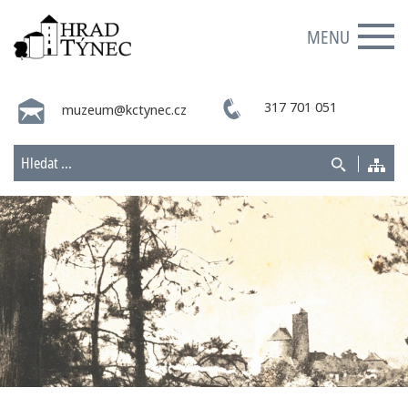
MENU
317 701 051
muzeum@kctynec.cz