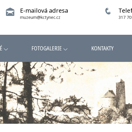
E-mailová adresa
Tele
muzeum@kctynec.cz
317 70
É
FOTOGALERIE
KONTAKTY