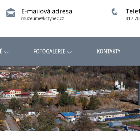
E-mailová adresa
Tele
muzeum@kctynec.cz
317 70
É
FOTOGALERIE
KONTAKTY